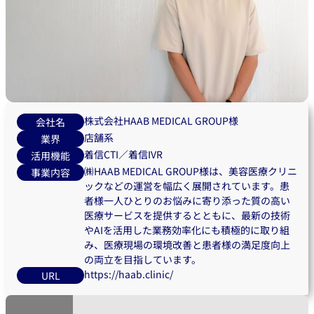
株式会社HAAB MEDICAL GROUP様
会社名
店舗系
業界
着信CTI／着信IVR
活用機能
㈱HAAB MEDICAL GROUP様は、美容医療クリニ
事業内容
ックなどの運営を幅広く展開されています。患
者様一人ひとりのお悩みに寄り添った質の高い
医療サービスを提供するとともに、最新の技術
やAIを活用した業務効率化にも積極的に取り組
み、医療現場の環境改善と患者様の満足度向上
の両立を目指しています。
https://haab.clinic/
URL