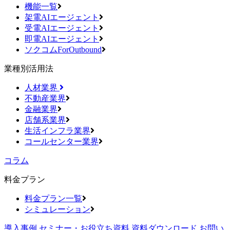
機能一覧
架電AIエージェント
受電AIエージェント
即電AIエージェント
ソクコムForOutbound
業種別活用法
人材業界
不動産業界
金融業界
店舗系業界
生活インフラ業界
コールセンター業界
コラム
料金プラン
料金プラン一覧
シミュレーション
導入事例
セミナー・お役立ち資料
資料ダウンロード
お問い