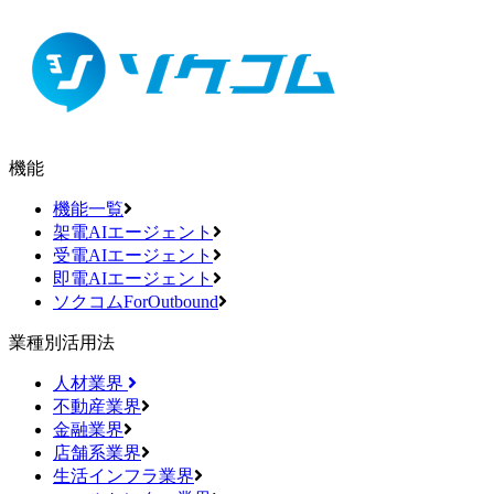
機能
機能一覧
架電AIエージェント
受電AIエージェント
即電AIエージェント
ソクコムForOutbound
業種別活用法
人材業界
不動産業界
金融業界
店舗系業界
生活インフラ業界